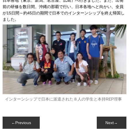
日本各地（東京、新潟、名古屋、広島）へ行きました。また、出発
前の研修を数日間、沖縄の那覇で行い、日本各地へと向かい、全員
が15日間～約45日の期間で日本でのインターンシップを終え帰国し
ました。
インターンシップで日本に派遣された８人の学生と本持REP理事
←Previous
Next→